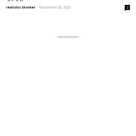
realistic thinker
-
December 20, 2022
2
- Advertisment -