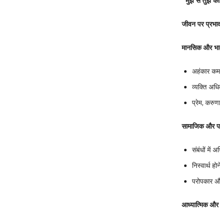
“
मुझे से तुझे क
जीवन पर प्रभा
मानसिक और भाव
अहंकार कम 
व्यक्ति अध
प्रेम, करु
सामाजिक और पा
संबंधों मे
निस्वार्थ हो
परोपकार और
आध्यात्मिक और द