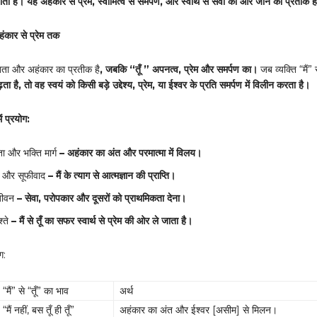
ती है। यह अहंकार से प्रेम
,
स्वामित्व से समर्पण
,
और स्वार्थ से सेवा की ओर जाने का प्रतीक ह
 अहंकार से प्रेम तक
रितता और अहंकार का प्रतीक है
,
जबकि “तूँ ” अपनत्व
,
प्रेम और समर्पण का।
जब व्यक्ति “मैं” 
ता है
,
तो वह स्वयं को किसी बड़े उद्देश्य
,
प्रेम
,
या ईश्वर के
प्रति समर्पण में विलीन करता है।
में प्रयोग:
ता और भक्ति मार्ग
–
अहंकार का अंत और परमात्मा में विलय।
य और सूफीवाद
–
मैं के त्याग से आत्मज्ञान की प्राप्ति।
जीवन
–
सेवा
,
परोपकार और दूसरों को प्राथमिकता देना।
्ते
–
मैं से तूँ का सफर स्वार्थ से प्रेम की ओर ले जाता है।
ग:
“मैं” से “तूँ” का भाव
अर्थ
“मैं नहीं, बस तूँ ही तूँ”
अहंकार का अंत और ईश्वर [असीम] से मिलन।