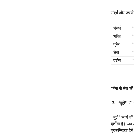
संदर्भ और उपयो
संदर्भ
“
भक्ति
“
प्रेम
“
सेवा
“
दर्शन
“
“
मेरा से तेरा क
3-
“
मुझे” से
“मुझे” स्वयं 
दर्शाता है।
जब व्
प्राथमिकता देन