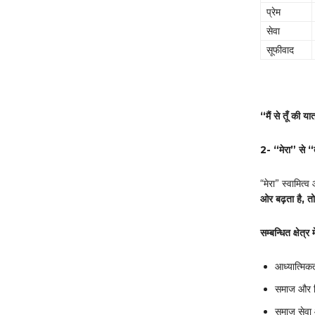
प्रेम
सेवा
सूफीवाद
“मैं से तूँ की 
2- “
मेरा” से “
“मेरा” स्वामित
ओर बढ़ता है
,
त
सम्बन्धित क्षेत्र 
आध्यात्मिक
समाज और रि
समाज सेवा