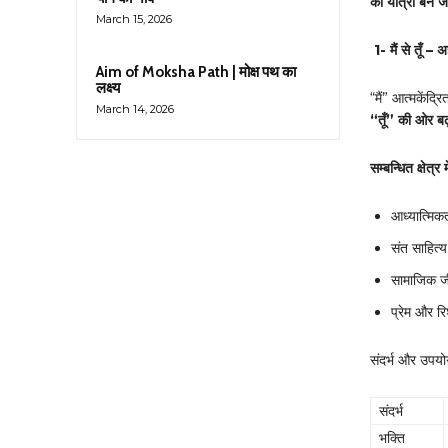
की यात्रा बन जा
March 15, 2026
1-
मैं से तूँ –
Aim of Moksha Path | मोक्ष पथ का
लक्ष्य
“मैं” आत्मकेंद्
March 14, 2026
“तूँ” की ओर बढ़
सम्बन्धित क्षेत्र 
आध्यात्मिक
संत साहित्
सामाजिक 
प्रेम और रिश
संदर्भ और उपयो
संदर्भ
भक्ति