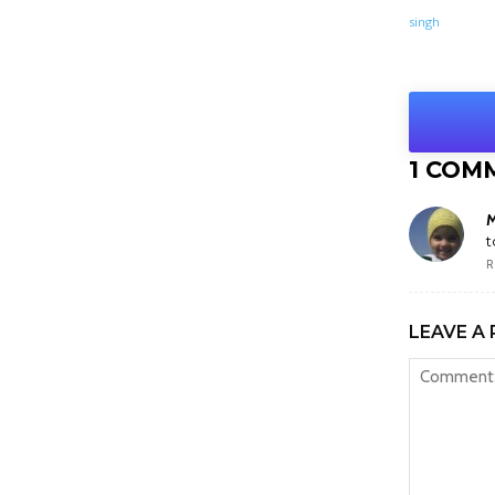
Shar
1 COM
M
t
R
LEAVE A 