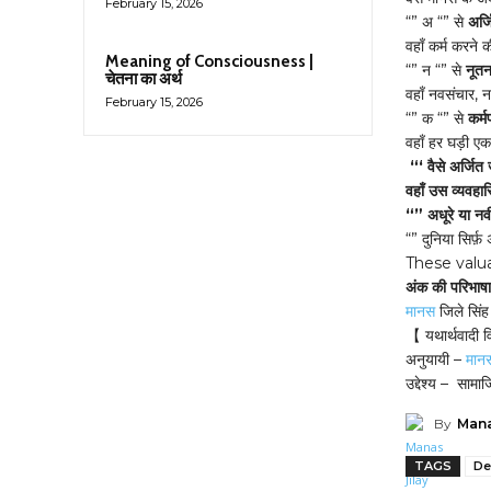
February 15, 2026
“” अ “” से
अर्ज
वहाँ कर्म करने 
Meaning of Consciousness |
“” न “” से
नूत
चेतना का अर्थ
वहाँ नवसंचार, न
February 15, 2026
“” क “” से
कर्
वहाँ हर घड़ी एक 
“‘ वैसे अर्जित
वहाँ उस व्यवह
“” अधूरे या नव
“” दुनिया सिर्फ़
These valu
अंक की परिभाषा 
मानस
जिले सिंह
【 यथार्थवादी
अनुयायी –
मान
उद्देश्य – सामा
By
Mana
TAGS
De