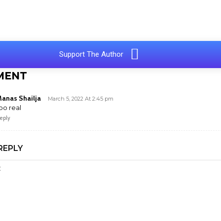
e
Support The Author
MENT
anas Shailja
March 5, 2022 At 2:45 pm
oo real
eply
REPLY