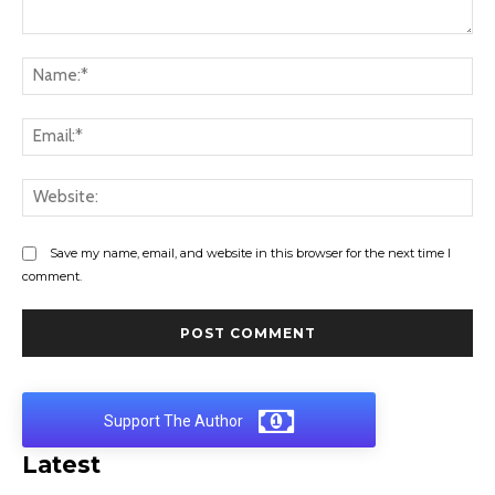
Comment:
Na
Ema
Web
Save my name, email, and website in this browser for the next time I
comment.
Support The Author
Latest