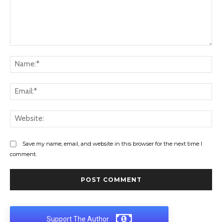
Comment:
Na
Ema
Web
Save my name, email, and website in this browser for the next time I
comment.
Support The Author