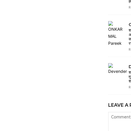
ह
R
O
श
अ
क
र
R
D
श
म
श
R
LEAVE A 