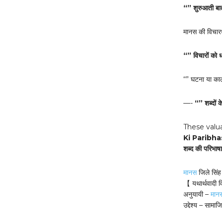
“” शुरुआती बात
मानस की विचारधा
“” विचारों को 
“” घटना या काल
—-
“” शब्दों 
These valu
Ki Paribha
शब्द की परिभाषा 
मानस
जिले सिंह
【 यथार्थवादी
अनुयायी –
मान
उद्देश्य – सामा