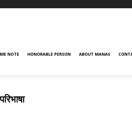
ME NOTE
HONORABLE PERSON
ABOUT MANAS
CONTA
परिभाषा
Share