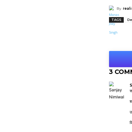
By
reali
TAGS
De
Shar
3 COM
S
स
शब
उ
क