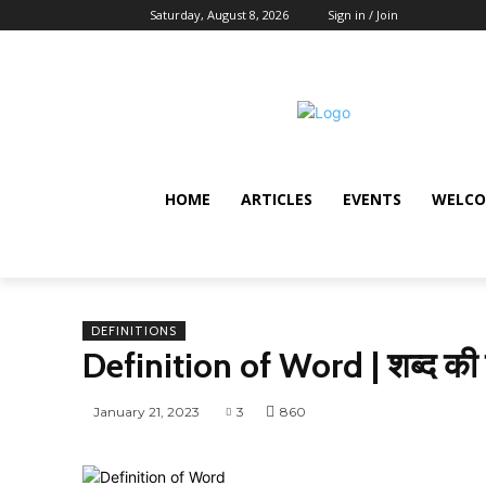
Saturday, August 8, 2026
Sign in / Join
HOME
ARTICLES
EVENTS
WELCO
DEFINITIONS
Definition of Word | शब्द की 
January 21, 2023
3
860