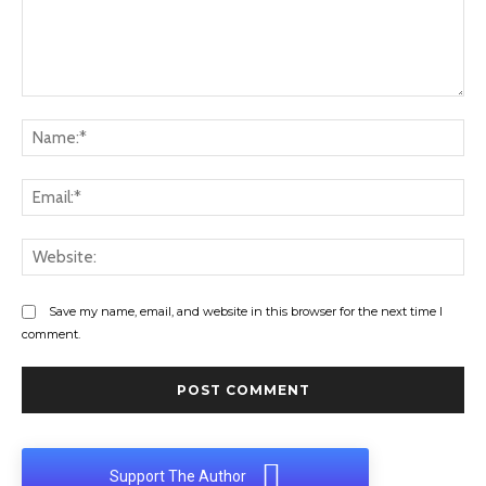
Comment:
Na
Ema
Web
Save my name, email, and website in this browser for the next time I
comment.
Support The Author