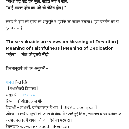
“पोथी पढ़ि पढ़ि जग मुआ, पंडित भया न कोय,
“ढाई आखर प्रेम का, पढ़े सो पंडित होय।”
कबीर ने प्रेम को ब्रह्म की अनुभूति व प्राप्ति का साधन बताया। प्रेम समर्पण का ही
दूसरा नाम है|
These valuable are views on Meaning of Devotion |
Meaning of Faithfulness | Meaning of Dedication
“प्रेम” | “मोक्ष की दूसरी सीढ़ी”
विचारानुरागी एवं पथ अनुगामी –
मानस
जिले सिंह
【यथार्थवादी विचारक】
अनुयायी –
मानस पंथ
शिष्य – डॉ औतार लाल मीणा
विद्यार्थी – शोधार्थी, दर्शनशास्त्र विभाग 【 JNVU, Jodhpur 】
उद्देश्य – मानवीय मूल्यों को जगत के केंद्र में रखते हुऐ शिक्षा, समानता व स्वावलंबन का
प्रचार प्रसार में अपना योगदान देने का प्रयास।
बेबसाइट- www.realisticthinker.com