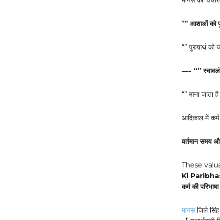
मानस की विचारधा
“
” आशाओं को पू
“” पुरुषार्थ को 
—- “” स्वावलंब
“” माना जाता है क
आदिकाल में कर्म
वर्तमान समय और 
These valu
Ki Paribh
कर्म की परिभाषा |
मानस
जिले सिंह