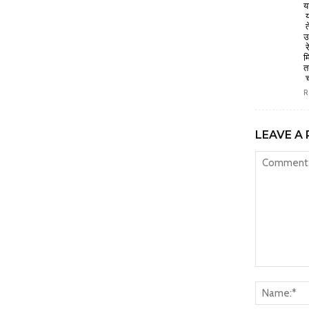
य
य
ते
उ
र
म
त
च
R
LEAVE A 
Comment: