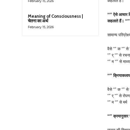
कहलाते हैं। “”
February 15, 2026
“” ऐसे आचार वि
Meaning of Consciousness |
चेतना का अर्थ
कहलाते हैं। “”
February 15, 2026
सामान्य परिप्रेक्ष्
वैसे “” क “” स
“” र् “” से रचन
“” म “” से माध्
“” क्रियाकलाप 
वैसे “” क “” से
“” र् “” से रोपण
“” म “” से मर्म
“” क्रमानुसार र