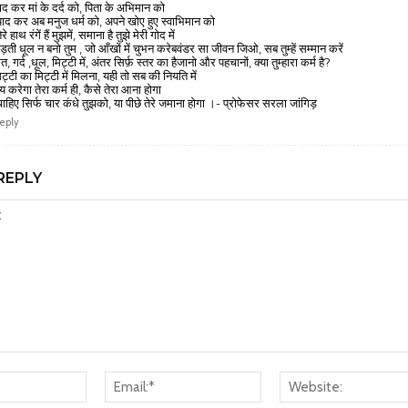
ाद कर मां के दर्द को, पिता के अभिमान को
ाद कर अब मनुज धर्म को, अपने खोए हुए स्वाभिमान को
रे हाथ रंगें हैं मुझमें, समाना है तुझे मेरी गोद में
ड़ती धूल न बनो तुम , जो आँखों में चुभन करेबवंडर सा जीवन जिओ, सब तुम्हें सम्मान करें
ेत, गर्द ,धूल, मिट्टी में, अंतर सिर्फ़ स्तर का हैजानो और पहचानों, क्या तुम्हारा कर्म है?
िट्टी का मिट्टी में मिलना, यही तो सब की नियति में
य करेगा तेरा कर्म ही, कैसे तेरा आना होगा
ाहिए सिर्फ चार कंधे तुझको, या पीछे तेरे जमाना होगा ।- प्रोफेसर सरला जांगिड़
eply
REPLY
Name:*
Email:*