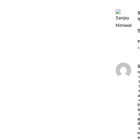
S
स
क
ब
R
S
न
ज
प
ज
द
अ
भ
ऐ
स
द
ह
प
क
म
स