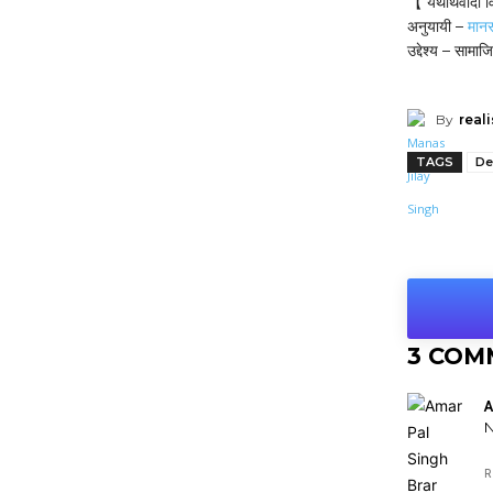
【 यथार्थवादी
अनुयायी –
मान
उद्देश्य – सामा
By
reali
TAGS
De
Shar
3 COM
A
N
R