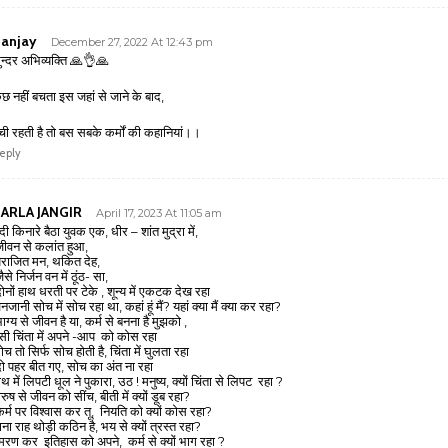
anjay
December 27, 2022 At 12:43 pm
ुन्दर अभिव्यक्ति 🙏👌🙏
ुछ नहीं बचता इस जहां से जाने के बाद,
ची रहती है तो बस सबके कर्मों की कहानियां।।
eply
ARLA JANGIR
April 17, 2023 At 11:05 am
दी किनारे बैठा युवक एक, धीर – शांत मुद्रा में,
ीवन से कलांत हुआ,
राजित मन, थकित देह,
ैसे निर्जन वन में ठूंठ- सा,
ोनों हाथ धरती पर टेके , शून्य में एकटक देख रहा
नजानी सोच में सोच रहा था, कहां हूं मैं? यहां क्या मैं क्या कर रहा?
ाग्य से जीवन है या, कर्म से बनना है मुझको ,
सी चिंता में अपने -आप को कोस रहा
ोच तो सिर्फ सोच होती है, चिंता में घुलता रहा
ो पहर बीत गए, सोच का अंत ना रहा
ाथ में लिपटी धूल ने पुकारा, उठ ! मनुष्य, क्यों चिंता से लिपट रहा ?
ौरुष से जीवन को सींच, बीती में क्यों डूब रहा?
र्म पर विश्वास कर तू, नियति को क्यों कोस रहा?
ाना राह थोड़ी कठिन है, भय से क्यों त्रस्त रहा?
्मरण कर इतिहास को अपने, कर्म से क्यों भाग रहा ?