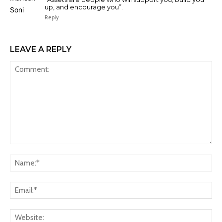
up, and encourage you”.
Reply
LEAVE A REPLY
Comment:
Na
Ema
Web