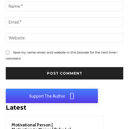
Na
Ema
Web
Save my name, email, and website in this browser for the next time I
comment.
Support The Author
Latest
Motivational Person |