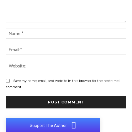
Comment:
Na
Ema
Web
Save my name, email, and website in this browser for the next time I
comment.
Support The Author