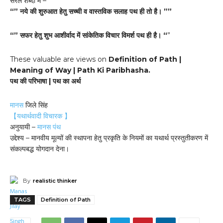
सरल शब्दों में –
“” नये की शुरुआत हेतु सच्ची व वास्तविक सलाह पथ ही तो है। ””
“” सफर हेतु शुभ आशीर्वाद में सांकेतिक विचार विमर्श पथ ही है। “
”
These valuable are views on
Definition of Path |
Meaning of Way | Path Ki Paribhasha.
पथ की परिभाषा | पथ का अर्थ
मानस
जिले सिंह
【यथार्थवादी विचारक 】
अनुयायी –
मानस पंथ
उद्देश्य – मानवीय मूल्यों की स्थापना हेतु प्रकृति के नियमों का यथार्थ प्रस्तुतीकरण में
संकल्पबद्ध योगदान देना।
By
realistic thinker
TAGS
Definition of Path