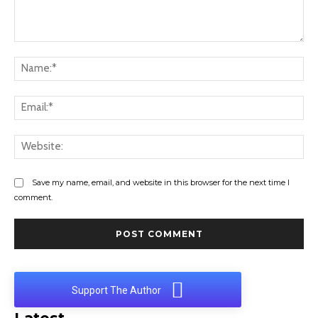
Comment:
Na
Ema
Web
Save my name, email, and website in this browser for the next time I
comment.
Support The Author