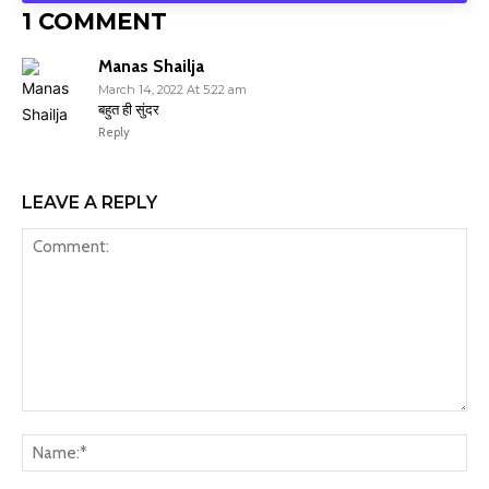
1 COMMENT
Manas Shailja
March 14, 2022 At 5:22 am
बहुत ही सुंदर
Reply
LEAVE A REPLY
Comment:
Na