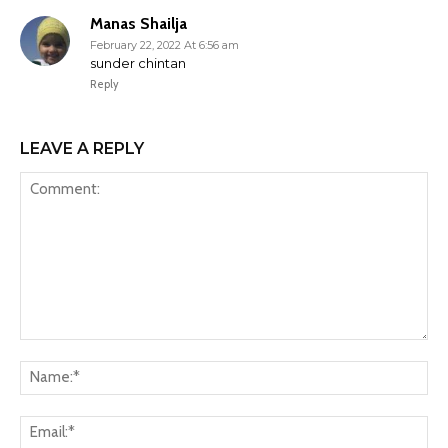
Manas Shailja
February 22, 2022 At 6:56 am
sunder chintan
Reply
LEAVE A REPLY
Comment:
Na
Ema