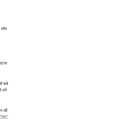
ध्येय
 घटना
जो बचे
 वर्ग
ान की
नि OBC