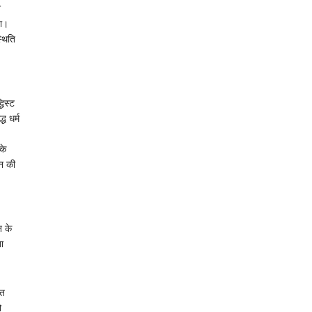
श
ना।
्थिति
धिस्ट
ध धर्म
के
तन की
 के
ा
ित
ो