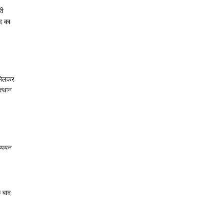
री
्द का
ालेलकर
त्थान
ध्ययन
े बाद