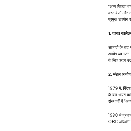
“अन्य पिछड़ा 
दस्तावेजों और 
प्रमुख उपयोग सर
1. काका काले
आज़ादी के बाद 
आयोग का गठन क
के लिए कदम उठा
2. मंडल आयो
1979 में, बिंद
के बाद भारत की
संस्थानों में 
1990 में प्रधा
OBC आरक्षण क