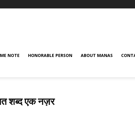
ME NOTE
HONORABLE PERSON
ABOUT MANAS
CONTA
त शब्द एक नज़र
Share