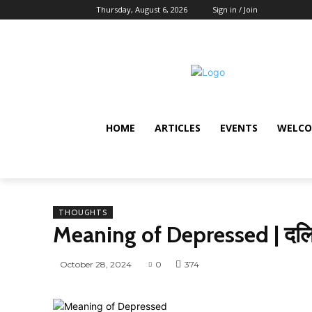
Thursday, August 6, 2026
Sign in / Join
HOME
ARTICLES
EVENTS
WELCO
THOUGHTS
Meaning of Depressed | दलि
October 28, 2024
0
374