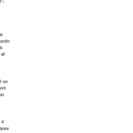
या।
से
ं उपयोग
के
न की
्ण रूप
अपने
 का
में
 खिलाफ