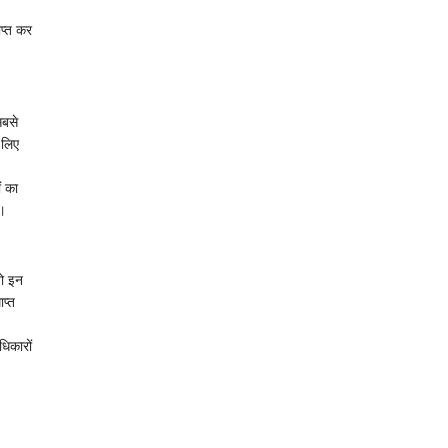
ाप्त कर
सबसे
 लिए
ं का
ं।
जो इन
प्त
िकारों