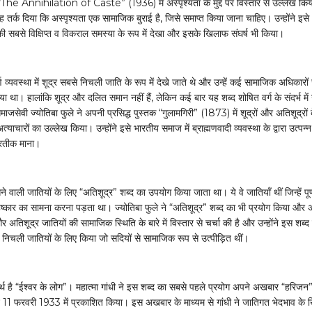
क “The Annihilation of Caste” (1936) में अस्पृश्यता के मुद्दे पर विस्तार से उल्लेख कि
यह तर्क दिया कि अस्पृश्यता एक सामाजिक बुराई है, जिसे समाप्त किया जाना चाहिए। उन्होंने इसे
 सबसे विक्षिप्त व विकराल समस्या के रूप में देखा और इसके खिलाफ संघर्ष भी किया।
र्ण व्यवस्था में शूद्र सबसे निचली जाति के रूप में देखे जाते थे और उन्हें कई सामाजिक अधिकारों 
ा था। हालांकि शूद्र और दलित समान नहीं हैं, लेकिन कई बार यह शब्द शोषित वर्ग के संदर्भ मे
ाजसेवी ज्योतिबा फुले ने अपनी प्रसिद्ध पुस्तक “गुलामगिरी” (1873) में शूद्रों और अतिशूद्रों 
अत्याचारों का उल्लेख किया। उन्होंने इसे भारतीय समाज में ब्राह्मणवादी व्यवस्था के द्वारा उत्पन्
्रतीक माना।
आने वाली जातियों के लिए “अतिशूद्र” शब्द का उपयोग किया जाता था। ये वे जातियाँ थीं जिन्हें पूर
ष्कार का सामना करना पड़ता था। ज्योतिबा फुले ने “अतिशूद्र” शब्द का भी प्रयोग किया और 
और अतिशूद्र जातियों की सामाजिक स्थिति के बारे में विस्तार से चर्चा की है और उन्होंने इस शब्द
िचली जातियों के लिए किया जो सदियों से सामाजिक रूप से उत्पीड़ित थीं।
थ है “ईश्वर के लोग”। महात्मा गांधी ने इस शब्द का सबसे पहले प्रयोग अपने अखबार “हरिजन” 
ंने 11 फरवरी 1933 में प्रकाशित किया। इस अखबार के माध्यम से गांधी ने जातिगत भेदभाव के