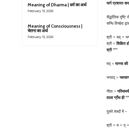
मार्ग प्रशस्त 
Meaning of Dharma | धर्म का अर्थ
February 15, 2026
सैद्धांतिक दृष्टि स
सन्धि विच्छेद द्व
Meaning of Consciousness |
चेतना का अर्थ
श्री + मद् + भ
February 15, 2026
श्री =
शिक्षित ह
श्री “”
मद् =
मानस की 
भगवद् =
भवसाग
गीता =
गरिमामयी
वाला ग्रँथ ही 
दूसरे शब्दों में –
श्री + म + द्