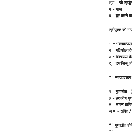
श्री =
जो श्रद्ध
म =
माया
द् =
दूर करने वा
श्रीयुक्त जो माय
भ =
भक्तवत्सल
ग =
गतिशील होन
व =
विश्वरूप क
द् =
दयासिन्धु 
“” भक्तवत्सल क
ग =
गुणातीत 【
ई =
ईश्वरीय गुण
त =
तारण हारि
अ =
आसक्ति / 
“” गुणातीत होने
“”