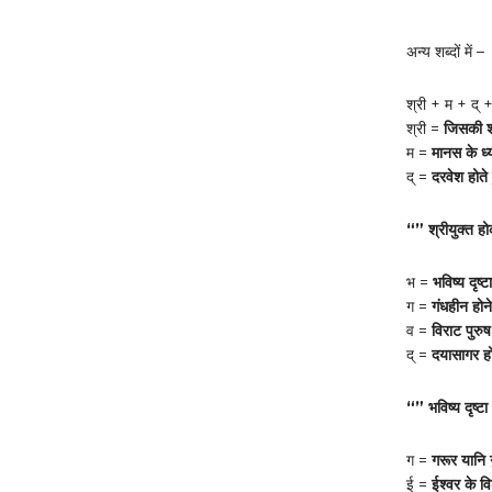
अन्य शब्दों में –
श्री + म + द् 
श्री =
जिसकी श्
म =
मानस के ध्
द् =
दरवेश होते 
“” श्रीयुक्त हो
भ =
भविष्य दृष
ग =
गंधहीन होने
व =
विराट पुरुष
द् =
दयासागर हो
“” भविष्य दृष्ट
ग =
गरूर यानि 
ई =
ईश्वर के व