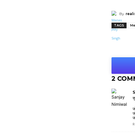
By
reali
TAGS
Me
Shar
2 COM
S
स
ज
ज
ज
R