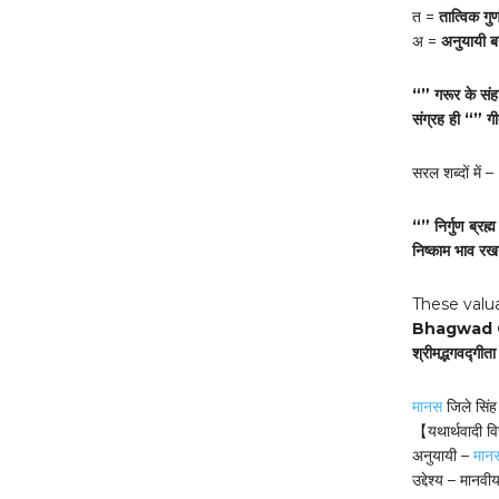
त =
तात्विक ग
अ =
अनुयायी बन
“” गरूर के संहा
संग्रह ही “” ग
सरल शब्दों में –
“” निर्गुण ब्रह्
निष्काम भाव रख
These valu
Bhagwad G
श्रीमद्भगवद्गीता
मानस
जिले सिंह
【यथार्थवादी 
अनुयायी –
मान
उद्देश्य – मानवी