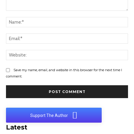
Comment:
Na
Ema
Web
Save my name, email, and website in this browser for the next time I
comment.
Support The Author
Latest