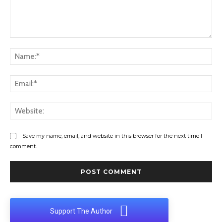
Comment:
Na
Ema
Web
Save my name, email, and website in this browser for the next time I
comment.
Support The Author