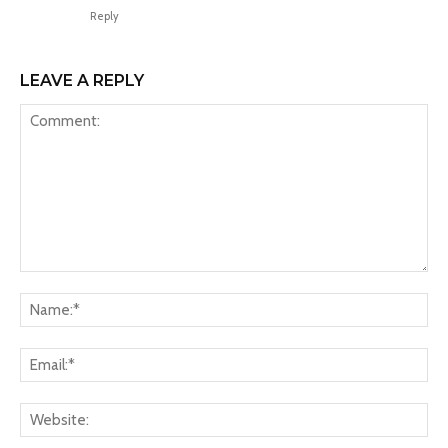
Reply
LEAVE A REPLY
Comment:
Na
Ema
Web