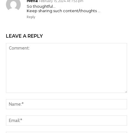
Neha
February 15, 2024 At 7:53 pm
So thoughtful…
Keep sharing such content/thoughts …
Reply
LEAVE A REPLY
Comment:
Na
Ema