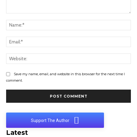
Comment:
Na
Ema
Web
Save my name, email, and website in this browser for the next time I
comment.
Support The Author
Latest