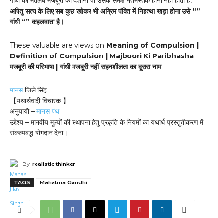
गांधी का मतलब मजबूरी को दर्शाना या उसके समक्ष नतमस्तक होना नहीं होता है,
अपितु सत्य के लिए सब कुछ खोकर भी अग्रिम पंक्ति में निहत्था खड़ा होना उसे “”
गांधी “” कहलवाता है।
These valuable are views on
Meaning of Compulsion |
Definition of Compulsion | Majboori Ki Paribhasha
मजबूरी की परिभाषा | गांधी मजबूरी नहीं सहनशीलता का दूसरा नाम
मानस
जिले सिंह
【यथार्थवादी विचारक 】
अनुयायी –
मानस पंथ
उद्देश्य – मानवीय मूल्यों की स्थापना हेतु प्रकृति के नियमों का यथार्थ प्रस्तुतीकरण में
संकल्पबद्ध योगदान देना।
By
realistic thinker
TAGS
Mahatma Gandhi