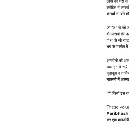
लोगों को घरों स
सर्वहित में कार
कारवाँ ना बने 
जो “ड” से जो ड
वो आसमां की उड़
“”र” से जो रपट
भय के माहौल में
अनहोनी की आहट
घबराहट में सारे 
सुझबूझ व तार्क
नाकामी में असफ
“” जियो इस तरह
These valu
Paribhash
डर एक कमजोरी 