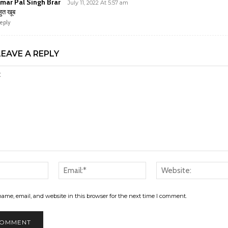
mar Pal Singh Brar
July 11, 2022 At 5:57 am
हुत खूब
eply
LEAVE A REPLY
Name:*
Email:*
ame, email, and website in this browser for the next time I comment.