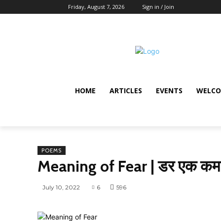
Friday, August 7, 2026
Sign in / Join
HOME
ARTICLES
EVENTS
WELCO
POEMS
Meaning of Fear | डर एक कमज
July 10, 2022
6
596