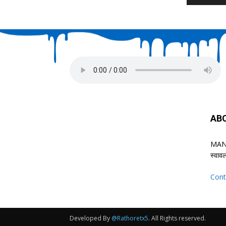
AB
MANA
स्वाव
Cont
Developed By
@Rathoretx5
. All Rights reserved.