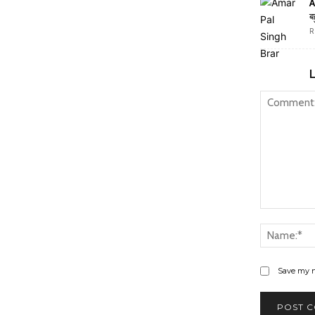
A
ब
R
Comment:
Save my n