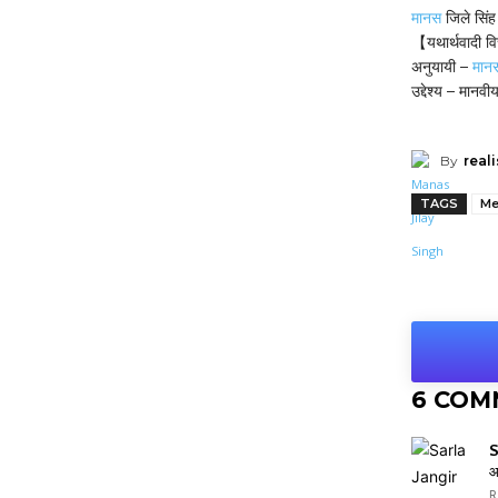
मानस
जिले सिंह
【यथार्थवादी 
अनुयायी –
मान
उद्देश्य – मानवी
By
reali
TAGS
Me
Shar
6 COM
S
आ
R