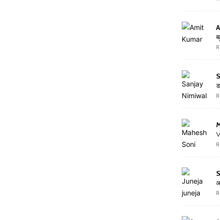
A
ब
R
S
ड
R
V
R
S
आ
R