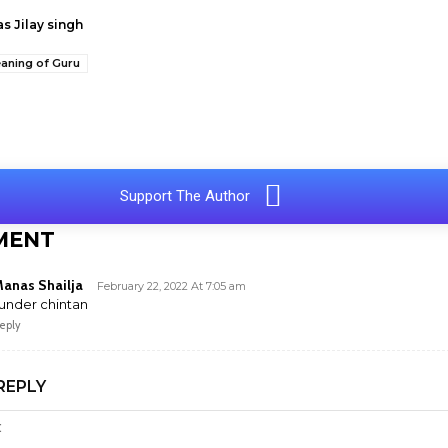
s Jilay singh
aning of Guru
e
Support The Author
MENT
anas Shailja
February 22, 2022 At 7:05 am
under chintan
eply
REPLY