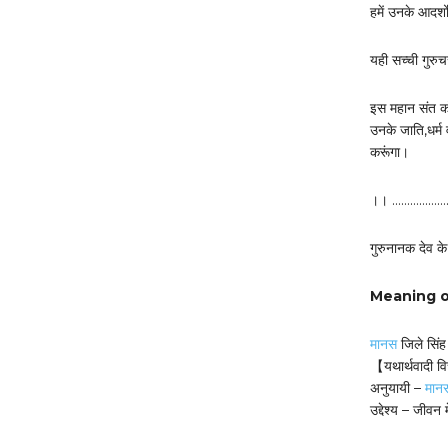
हमें उनके आदर्
यही सच्ची गुरुचर
इस महान संत को 
उनके जाति,धर्म
करूंगा।
।। ………………
गुरुनानक देव क
Meaning of 
मानस
जिले सिंह
【यथार्थवादी 
अनुयायी –
मान
उद्देश्य – जीवन