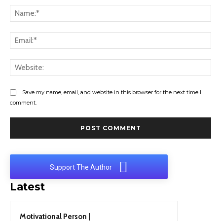
Na
Ema
Web
Save my name, email, and website in this browser for the next time I
comment.
Support The Author
Latest
Motivational Person |