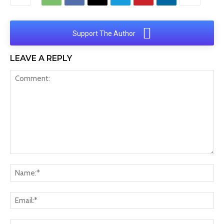
Support The Author
LEAVE A REPLY
Comment:
Na
Ema